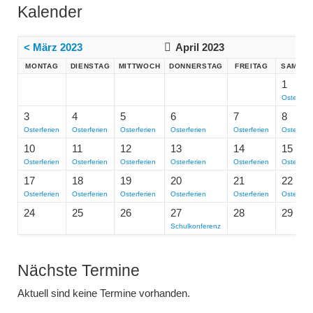
Kalender
< März 2023
April 2023
MO
NTAG
DI
ENSTAG
MI
TTWOCH
DO
NNERSTAG
FR
EITAG
SA
MST
1
Osterferi
3
4
5
6
7
8
Osterferien
Osterferien
Osterferien
Osterferien
Osterferien
Osterferi
10
11
12
13
14
15
Osterferien
Osterferien
Osterferien
Osterferien
Osterferien
Osterferi
17
18
19
20
21
22
Osterferien
Osterferien
Osterferien
Osterferien
Osterferien
Osterferi
24
25
26
27
28
29
Schulkonferenz
Nächste Termine
Aktuell sind keine Termine vorhanden.