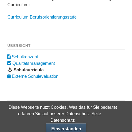
Curriculum:
Curriculum Berufsorientierungsstufe
ÜBERSICHT
Navigation
Schulkonzept
überspringen
Qualitätsmanagement
Schulcurricula
Externe Schulevaluation
Diese Webseite nutzt Cookies. Was das für Sie bedeutet
NAVIGATION
START
KONTAKT
IMPRESSUM
DATENSCHUTZ
erfahren Sie auf unserer Datenschutz-Seite
ÜBERSPRINGEN
Datenschutz
© 2014 - 2026 Mosaikschule Marburg - Layout und Design: D. Henkel &
Einverstanden
D. Riedel